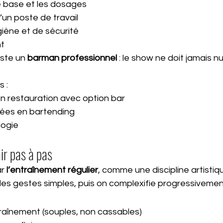
e base et les dosages
’un poste de travail
giène et de sécurité
nt
este un 
barman professionnel
 : le show ne doit jamais nu
 :
n restauration avec option bar
sées en bartending 
logie
air pas à pas
r 
l’entraînement régulier
, comme une discipline artistiqu
 gestes simples, puis on complexifie progressivemen
traînement (souples, non cassables)