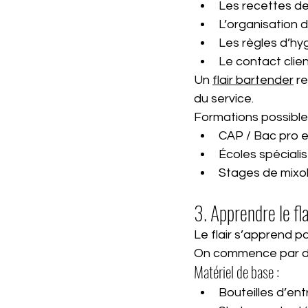
Les recettes d
L’organisation d
Les règles d’hy
Le contact clie
Un 
flair bartender
 r
du service.
Formations possibles
CAP / Bac pro e
Écoles spéciali
Stages de mixo
3. Apprendre le fl
Le flair s’apprend pa
On commence par des
Matériel de base :
Bouteilles d’en