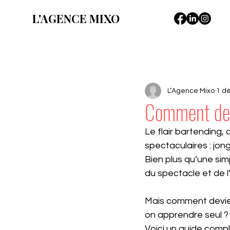
L'AGENCE MIXO
Tous les posts
L’Agence Mixo
1 d
Comment deve
Le flair bartending, 
spectaculaires : jon
Bien plus qu’une sim
du spectacle et de l
Mais comment devie
on apprendre seul ? 
Voici un guide comple