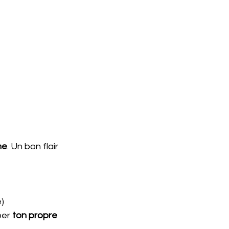
ne
. Un bon flair 
)
per 
ton propre 