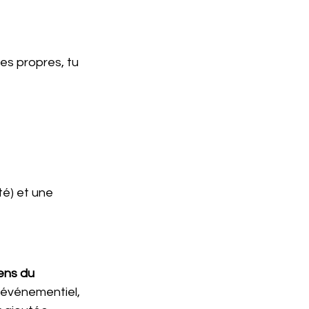
es propres, tu 
é) et une 
ens du 
l’événementiel, 