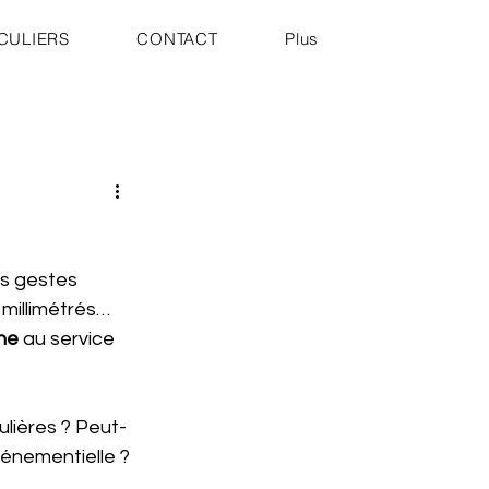
CULIERS
CONTACT
Plus
es gestes 
millimétrés… 
ne
 au service 
ulières ? Peut-
énementielle ? 