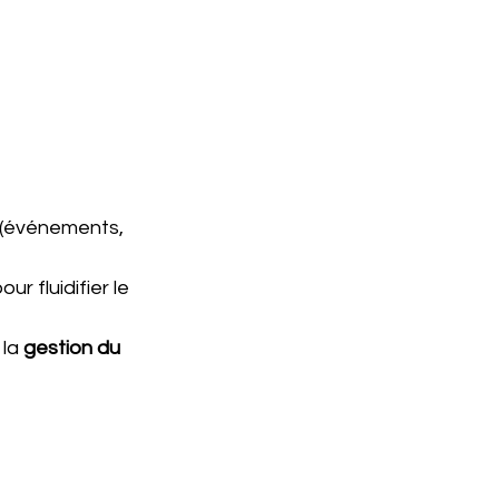
n (événements, 
ur fluidifier le 
, la 
gestion du 