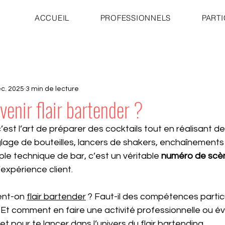
ACCUEIL
PROFESSIONNELS
PARTI
éc. 2025
3 min de lecture
nir flair bartender ?
c’est l’art de préparer des cocktails tout en réalisant d
glage de bouteilles, lancers de shakers, enchaînements 
ple technique de bar, c’est un véritable 
numéro de scè
’expérience client.
nt-on 
flair bartender
 ? Faut-il des compétences partic
Et comment en faire une activité professionnelle ou év
t pour te lancer dans l’univers du flair bartending.