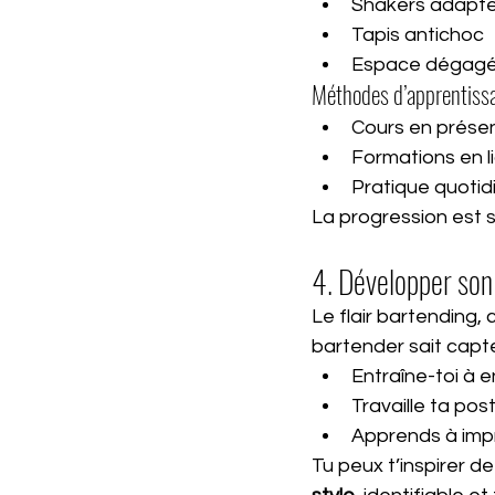
Shakers adaptés
Tapis antichoc
Espace dégagé 
Méthodes d’apprentissa
Cours en présen
Formations en li
Pratique quotidi
La progression est s
4. Développer son
Le flair bartending, 
bartender sait capter
Entraîne-toi à e
Travaille ta pos
Apprends à impr
Tu peux t’inspirer de