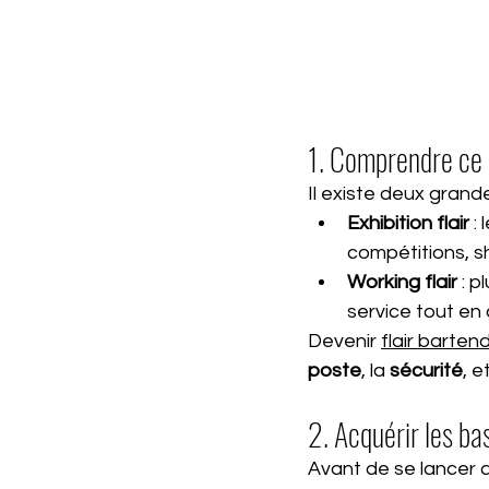
1. Comprendre ce q
Il existe deux grande
Exhibition flair
 :
compétitions, s
Working flair
 : 
service tout en
Devenir 
flair barten
poste
, la 
sécurité
, et
2. Acquérir les b
Avant de se lancer dan