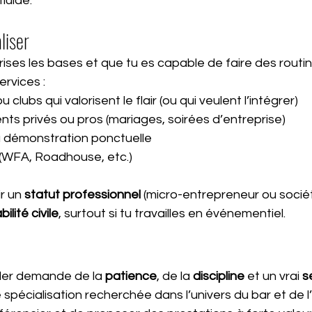
fluide.
liser
rises les bases et que tu es capable de faire des routin
rvices :
clubs qui valorisent le flair (ou qui veulent l’intégrer)
ts privés ou pros (mariages, soirées d’entreprise)
u démonstration ponctuelle
(WFA, Roadhouse, etc.)
r un 
statut professionnel
 (micro-entrepreneur ou sociét
lité civile
, surtout si tu travailles en événementiel.
nder demande de la 
patience
, de la 
discipline
 et un vrai 
s
e spécialisation recherchée dans l’univers du bar et de 