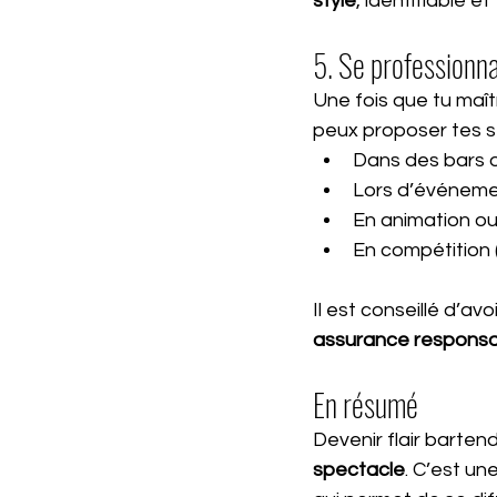
style
, identifiable et 
5. Se professionna
Une fois que tu maît
peux proposer tes se
Dans des bars ou 
Lors d’événemen
En animation o
En compétition 
Il est conseillé d’avoi
assurance responsabi
En résumé
Devenir flair barte
spectacle
. C’est un